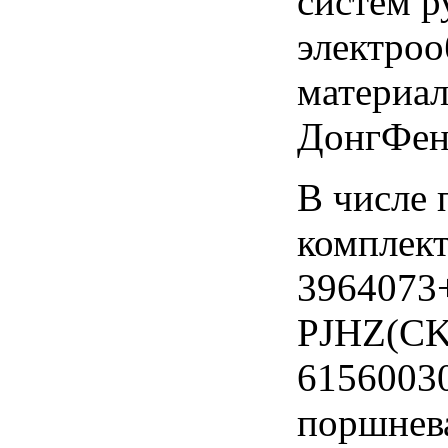
систем р
электроо
материал
ДонгФен
В числе 
комплек
3964073
PJHZ(CK
6156003
поршнева